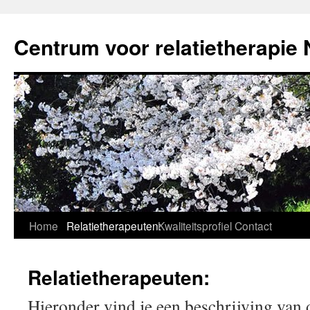
Spring
naar
Centrum voor relatietherapie
inhoud
Home
Relatietherapeuten:
Kwaliteitsprofiel
Contact
Relatietherapeuten:
Hieronder vind je een beschrijving van 